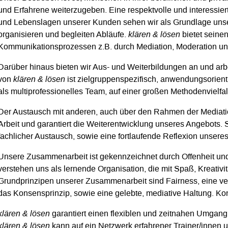
und Erfahrene weiterzugeben. Eine respektvolle und interessier
und Lebenslagen unserer Kunden sehen wir als Grundlage unse
organisieren und begleiten Abläufe.
klären & lösen
bietet seine
Kommunikationsprozessen z.B. durch Mediation, Moderation u
Darüber hinaus bieten wir Aus- und Weiterbildungen an und arb
von
klären & lösen
ist zielgruppenspezifisch, anwendungsorienti
als multiprofessionelles Team, auf einer großen Methodenvielfal
Der Austausch mit anderen, auch über den Rahmen der Mediatio
Arbeit und garantiert die Weiterentwicklung unseres Angebots. 
fachlicher Austausch, sowie eine fortlaufende Reflexion unseres
Unsere Zusammenarbeit ist gekennzeichnet durch Offenheit un
verstehen uns als lernende Organisation, die mit Spaß, Kreati
Grundprinzipen unserer Zusammenarbeit sind Fairness, eine ve
das Konsensprinzip, sowie eine gelebte, mediative Haltung. Kon
klären & lösen
garantiert einen flexiblen und zeitnahen Umgang
klären & lösen
kann auf ein Netzwerk erfahrener Trainer/innen 