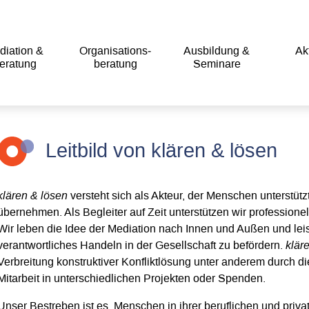
diation &
Organisations­
Ausbildung &
Akt
eratung
beratung
Seminare
Leitbild von klären & lösen
klären & lösen
versteht sich als Akteur, der Menschen unterstütz
übernehmen. Als Begleiter auf Zeit unterstützen wir profession
Wir leben die Idee der Mediation nach Innen und Außen und le
verantwortliches Handeln in der Gesellschaft zu befördern.
klär
Verbreitung konstruktiver Konfliktlösung unter anderem durch di
Mitarbeit in unterschiedlichen Projekten oder Spenden.
Unser Bestreben ist es, Menschen in ihrer beruflichen und priv